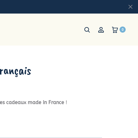
0
rançais
ées cadeaux made in France
!