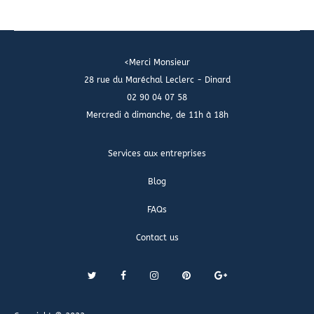
<Merci Monsieur
28 rue du Maréchal Leclerc - Dinard
02 90 04 07 58
Mercredi à dimanche, de 11h à 18h
Services aux entreprises
Blog
FAQs
Contact us
T
F
I
P
G
w
a
n
i
o
i
c
s
n
o
t
e
t
t
g