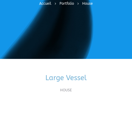
Accueil
Portfolio
House
Large Vessel
HOUSE