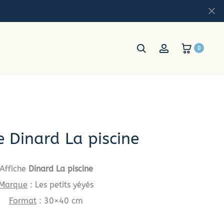
0
e Dinard La piscine
Affiche
Dinard La piscine
Marque
: Les petits yéyés
Format
: 30×40 cm