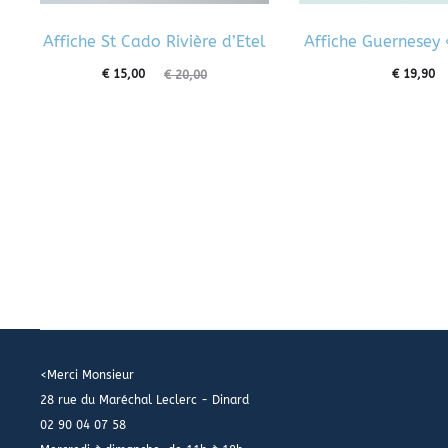
Affiche St Cado Rivière d’Etel
Affiche Guernesey «
€
15,00
€
19,90
€
20,00
<Merci Monsieur
28 rue du Maréchal Leclerc - Dinard
02 90 04 07 58