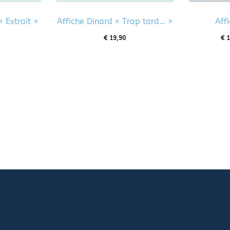
 Extrait »
Affiche Dinard « Trop tard… »
Aff
€
19,90
€
1