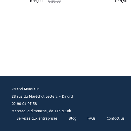
€
15,00
€
19,90
€
20,00
<Merci Monsieur
28 rue du Maréchal Leclerc - Dinard
02 90 04 07 58
Mercredi à dimanche, de 11h à 18h
Services aux entreprises
Blog
FAQs
Contact us