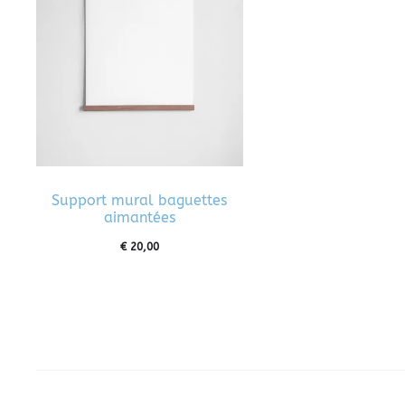
Support mural baguettes
aimantées
€
20,00